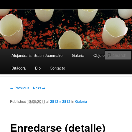
Arte y Cerámica contemporánea | Art & Modern Ceramic
Alejandra Braun Jeanmaire
Main menu
Alejandra E. Braun Jeanmaire
Galería
Objetos
Skip
Bitácora
Bio
Contacto
to
content
← Previous
Next →
Published
18/05/2011
at
2812 × 2812
in
Galería
Enredarse (detalle)